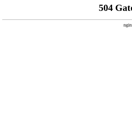
504 Gat
ngin