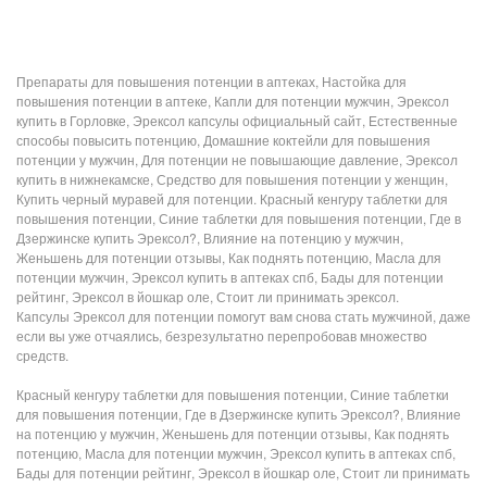
Препараты для повышения потенции в аптеках, Настойка для
повышения потенции в аптеке, Капли для потенции мужчин, Эрексол
купить в Горловке, Эрексол капсулы официальный сайт, Естественные
способы повысить потенцию, Домашние коктейли для повышения
потенции у мужчин, Для потенции не повышающие давление, Эрексол
купить в нижнекамске, Средство для повышения потенции у женщин,
Купить черный муравей для потенции. Красный кенгуру таблетки для
повышения потенции, Синие таблетки для повышения потенции, Где в
Дзержинске купить Эрексол?, Влияние на потенцию у мужчин,
Женьшень для потенции отзывы, Как поднять потенцию, Масла для
потенции мужчин, Эрексол купить в аптеках спб, Бады для потенции
рейтинг, Эрексол в йошкар оле, Стоит ли принимать эрексол.
Капсулы Эрексол для потенции помогут вам снова стать мужчиной, даже
если вы уже отчаялись, безрезультатно перепробовав множество
средств.
Красный кенгуру таблетки для повышения потенции, Синие таблетки
для повышения потенции, Где в Дзержинске купить Эрексол?, Влияние
на потенцию у мужчин, Женьшень для потенции отзывы, Как поднять
потенцию, Масла для потенции мужчин, Эрексол купить в аптеках спб,
Бады для потенции рейтинг, Эрексол в йошкар оле, Стоит ли принимать